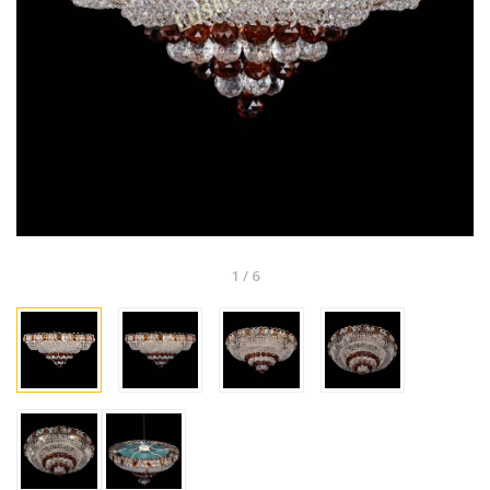
1
/
6