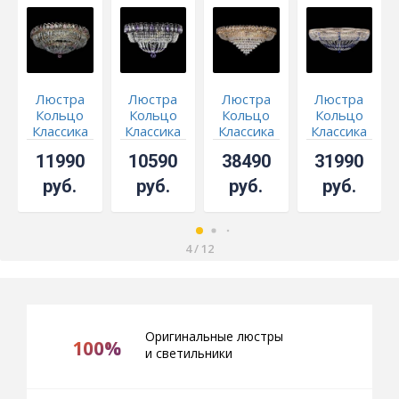
Люстра
Люстра
Люстра
Люстра
Кольцо
Кольцо
Кольцо
Кольцо
Классика
Классика
Классика
Классика
Пластинка
Черная с
конус
Венеция
11990
10590
38490
31990
розовая
фиолетовыми
№10
синяя
подвесками
руб.
руб.
руб.
руб.
4
/
12
Оригинальные люстры
100%
и светильники