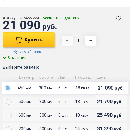
Артикул:
236456-22ч
Бесплатная доставка
21 090
руб.
Купить
−
+
Купить в 1 клик
В наличии
Выберите размер:
Диаметр
Высота
Ламп
Площадь
Цена
21 090
450
300
6
18
руб.
мм
мм
шт.
кв.м.
21 790
500
300
6
18
руб.
мм
мм
шт.
кв.м.
25 490
600
300
6
18
руб.
мм
мм
шт.
кв.м.
31 390
700
300
8
24
руб.
мм
мм
шт.
кв.м.