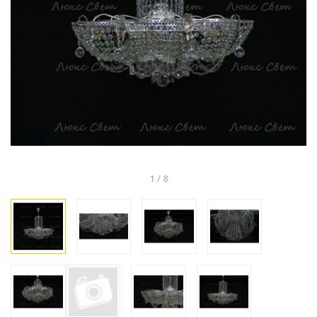
1
/
8