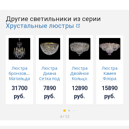
Другие светильники из серии
Хрустальные люстры
Люстра
Люстра
Люстра
Люстра
бронзовая
Диана
Двойное
Камея
Матильда
Сетка под
Кольцо
Флора
№5 Лучик
бронзу
Корона
Журавлик
31700
7890
12890
15890
журавлик
№6
розовая
руб.
руб.
руб.
руб.
4
/
12