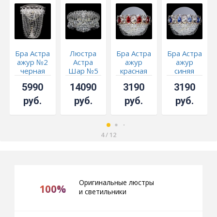
Бра Астра
Люстра
Бра Астра
Бра Астра
ажур №2
Астра
ажур
ажур
черная
Шар №5
красная
синяя
5990
14090
3190
3190
руб.
руб.
руб.
руб.
4
/
12
Оригинальные люстры
100%
и светильники