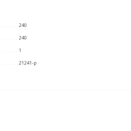
240
240
1
21241-р