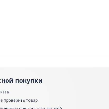
сной покупки
аказа
е проверить товар
ежденных при доставке деталей