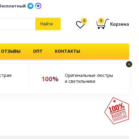
бесплатный
0
0
Корзина
Найти
 ОТЗЫВЫ
ОПТ
КОНТАКТЫ
×
страя
Оригинальные люстры
100%
и светильники