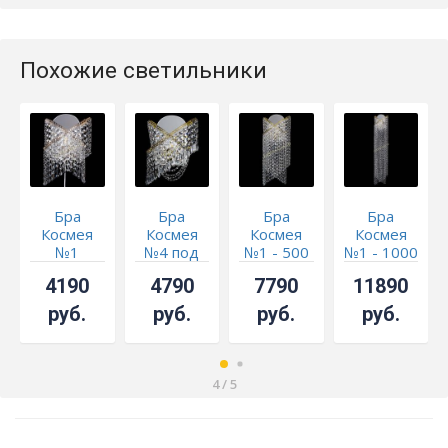
Похожие светильники
Бра
Бра
Бра
Бра
Космея
Космея
Космея
Космея
№1
№4 под
№1 - 500
№1 - 1000
бронзу
мм под
мм под
4190
4790
7790
11890
бронзу
бронзу
руб.
руб.
руб.
руб.
4
/
5