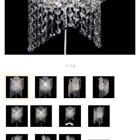
1
/
16