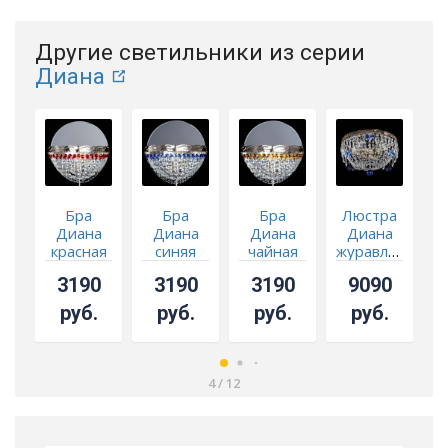
Другие светильники из серии
Диана
Бра
Бра
Бра
Люстра
Диана
Диана
Диана
Диана
красная
синяя
чайная
журавлик
ж
синяя
з
3190
3190
3190
9090
руб.
руб.
руб.
руб.
4
/
12