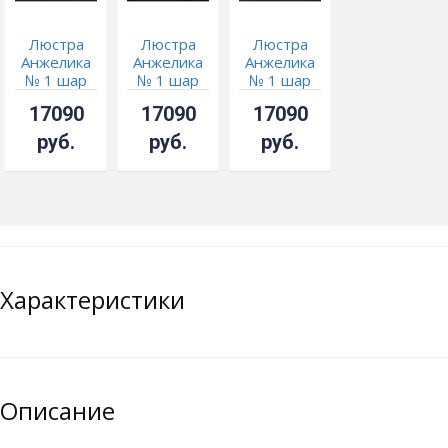
Люстра
Люстра
Люстра
Анжелика
Анжелика
Анжелика
№ 1 шар
№ 1 шар
№ 1 шар
40 синяя
40 мм
40 мм
17090
17090
17090
фиолетовая
черная
руб.
руб.
руб.
Характеристики
Описание