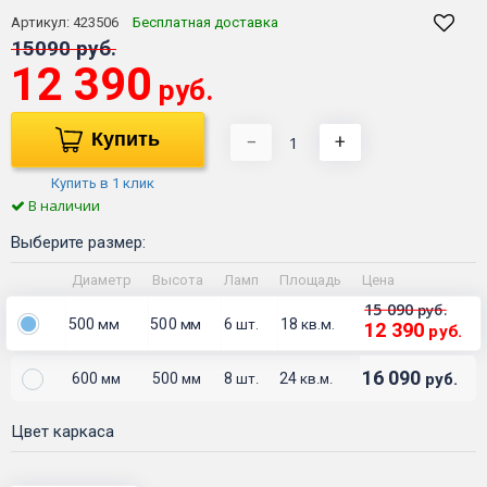
Артикул:
423506
Бесплатная доставка
15090 руб.
12 390
руб.
Купить
−
+
Купить в 1 клик
В наличии
Выберите размер:
Диаметр
Высота
Ламп
Площадь
Цена
15 090
руб.
500
500
6
18
мм
мм
шт.
кв.м.
12 390
руб.
16 090
600
500
8
24
руб.
мм
мм
шт.
кв.м.
Цвет каркаса