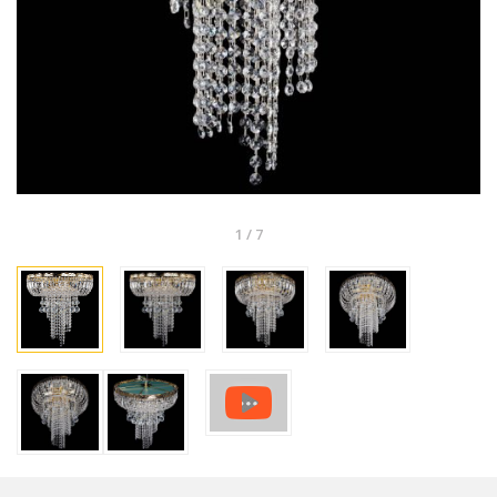
1
/
7