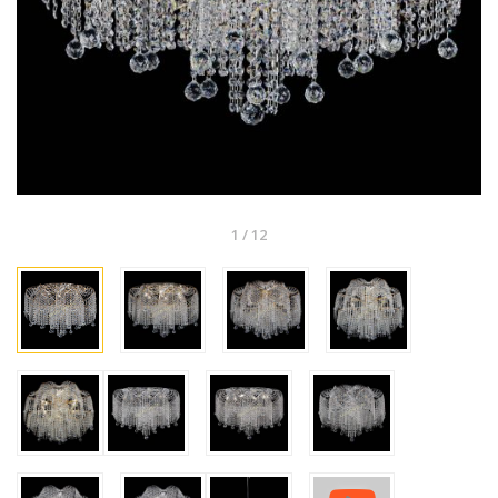
1
/
12