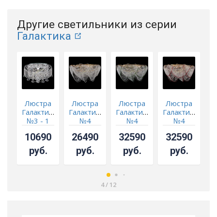
Другие светильники из серии
Галактика
Люстра
Люстра
Люстра
Люстра
Галактика
Галактика
Галактика
Галактика
Г
№3 - 1
№4
№4
№4
лампа
зеленая
красная
10690
26490
32590
32590
руб.
руб.
руб.
руб.
4
/
12