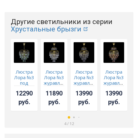
Другие светильники из серии
Хрустальные брызги
Люстра
Люстра
Люстра
Люстра
Лора №3
Лора №3
Лора №3
Лора №3
Л
под
журавлик
журавлик
журавлик
ж
бронзу
под
Черная
Чайная
Р
12290
11890
13990
13990
зеленая
бронзу
под
под
бронзу
бронзу
руб.
руб.
руб.
руб.
4
/
12