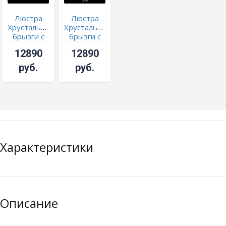
Люстра
Люстра
Хрустальные
Хрустальные
брызги с
брызги с
подвесом
подвесом
12890
12890
журавлик
журавлик
фиолетовый
чайная
руб.
руб.
Характеристики
Описание