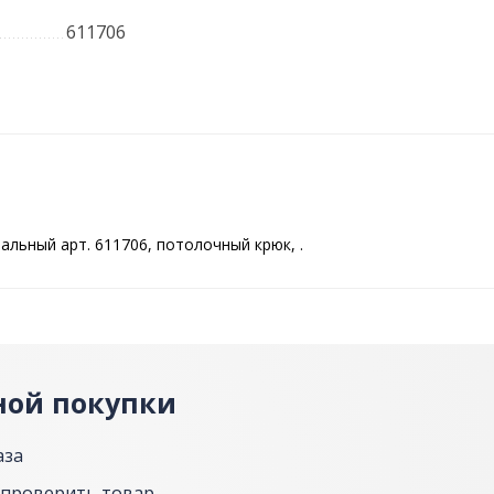
611706
альный арт. 611706, потолочный крюк, .
ной покупки
аза
 проверить товар