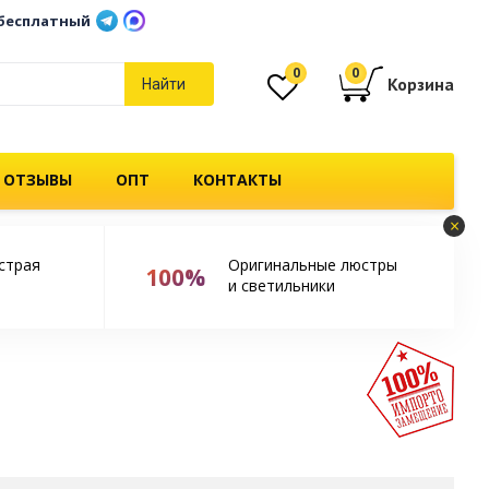
бесплатный
0
0
Корзина
Найти
 ОТЗЫВЫ
ОПТ
КОНТАКТЫ
×
страя
Оригинальные люстры
100%
и светильники