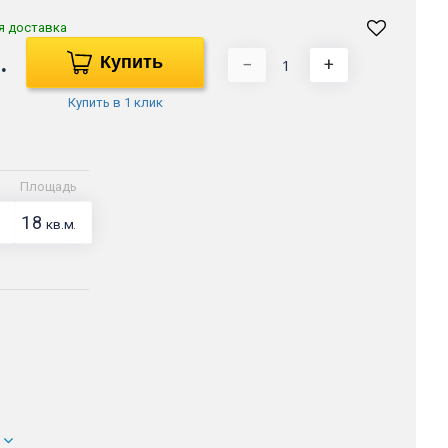
я доставка
.
Купить
−
+
Купить в 1 клик
Площадь
18
кв.м.