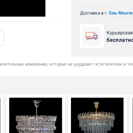
Доставка
в г.
Эль-Монте
Курьерская
бесплатн
ачительные изменения, которые не ухудшают эстетические и те