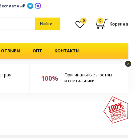
бесплатный
0
0
Корзина
Найти
 ОТЗЫВЫ
ОПТ
КОНТАКТЫ
×
страя
Оригинальные люстры
100%
и светильники