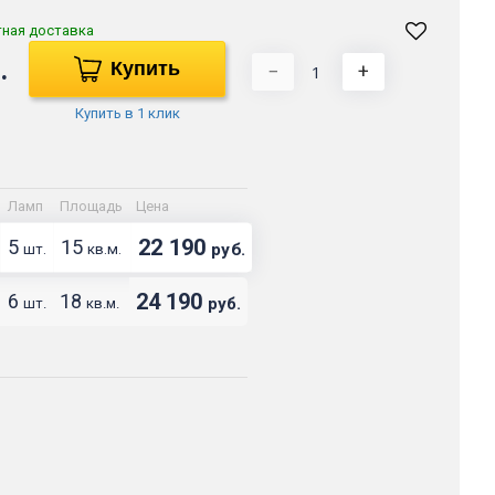
тная доставка
.
Купить
−
+
Купить в 1 клик
Ламп
Площадь
Цена
22 190
5
15
руб.
шт.
кв.м.
24 190
6
18
руб.
шт.
кв.м.