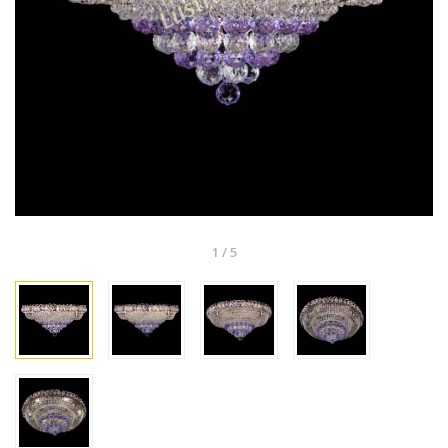
1
/
5