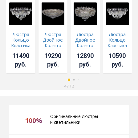
Люстра
Люстра
Люстра
Люстра
Кольцо
Двойное
Двойное
Кольцо
Классика
Кольцо
Кольцо
Классика
Черная
Классика
Корона
Черная с
11490
19290
12890
10590
журавлик
черными
подвесками
руб.
руб.
руб.
руб.
4
/
12
Оригинальные люстры
100%
и светильники