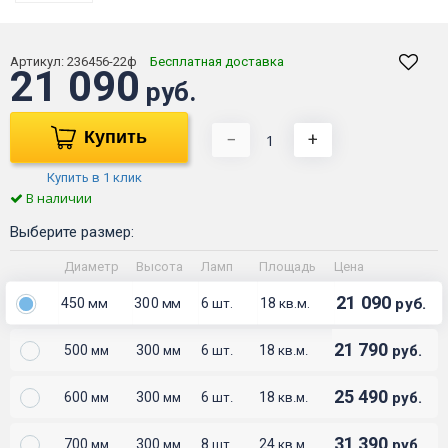
Артикул:
236456-22ф
Бесплатная доставка
21 090
руб.
Купить
−
+
Купить в 1 клик
В наличии
Выберите размер:
Диаметр
Высота
Ламп
Площадь
Цена
21 090
450
300
6
18
руб.
мм
мм
шт.
кв.м.
21 790
500
300
6
18
руб.
мм
мм
шт.
кв.м.
25 490
600
300
6
18
руб.
мм
мм
шт.
кв.м.
31 390
700
300
8
24
руб.
мм
мм
шт.
кв.м.