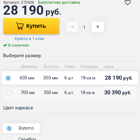
Артикул:
272606
Бесплатная доставка
28 190
руб.
Купить
−
+
Купить в 1 клик
В наличии
Выберите размер:
Диаметр
Высота
Ламп
Площадь
Цена
28 190
600
300
6
18
руб.
мм
мм
шт.
кв.м.
30 390
700
300
6
18
руб.
мм
мм
шт.
кв.м.
Цвет каркаса
Золото
Серебро