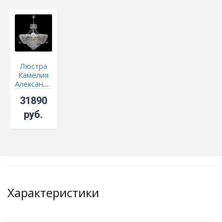
Люстра
Камелия
Александра
с
31890
подвесом
руб.
Характеристики