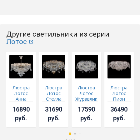
Другие светильники из серии
Лотос
Люстра
Люстра
Люстра
Люстра
Лотос
Лотос
Лотос
Лотос
Анна
Стелла
Журавлик
Пион
подвесная
Осень
с
Шар
16890
31690
17590
36490
700 мм
конусами
руб.
руб.
руб.
руб.
4
/
12