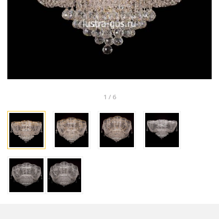
1
/
6