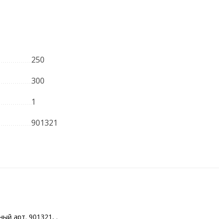
250
300
1
901321
й арт. 901321, .