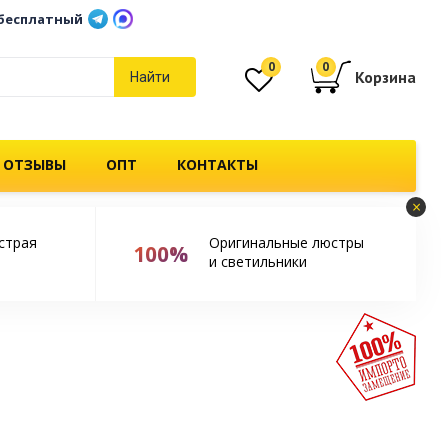
бесплатный
0
0
Корзина
Найти
 ОТЗЫВЫ
ОПТ
КОНТАКТЫ
×
страя
Оригинальные люстры
100%
и светильники