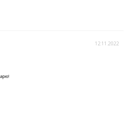
12.11.2022
арю!