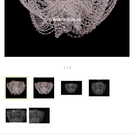
1
/
6