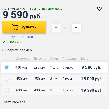
Артикул:
264401
Бесплатная доставка
9 590
руб.
Купить
−
+
Купить в 1 клик
В наличии
Выберите размер:
Диаметр
Высота
Ламп
Площадь
Цена
9 590
400
220
1
3
руб.
мм
мм
шт.
кв.м.
15 090
450
250
3
9
руб.
мм
мм
шт.
кв.м.
19 390
600
400
5
15
руб.
мм
мм
шт.
кв.м.
Цвет каркаса