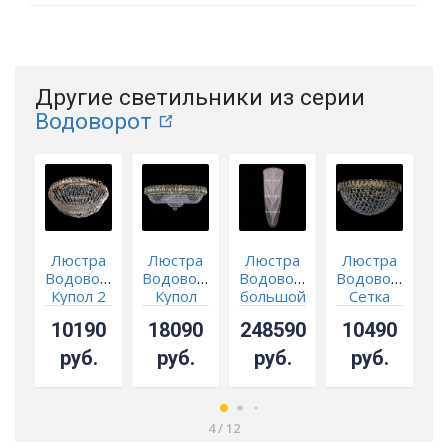
Другие светильники из серии
Водоворот
Люстра
Люстра
Люстра
Люстра
Водоворот
Водоворот
Водоворот
Водоворот
В
Купол 2
Купол
большой
Сетка
под
Обтикон
10190
18090
248590
10490
бронзу
под
бронзу
Ч
руб.
руб.
руб.
руб.
4
/
12