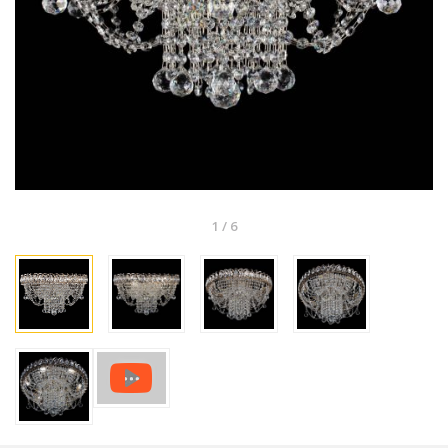
1
/
6