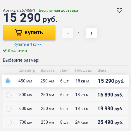
Артикул:
257456-1
Бесплатная доставка
15 290
руб.
Купить
−
+
Купить в 1 клик
В наличии
Выберите размер:
Диаметр
Высота
Ламп
Площадь
Цена
15 290
450
250
6
18
руб.
мм
мм
шт.
кв.м.
16 890
500
250
6
18
руб.
мм
мм
шт.
кв.м.
19 990
600
250
6
18
руб.
мм
мм
шт.
кв.м.
25 490
700
250
8
24
руб.
мм
мм
шт.
кв.м.