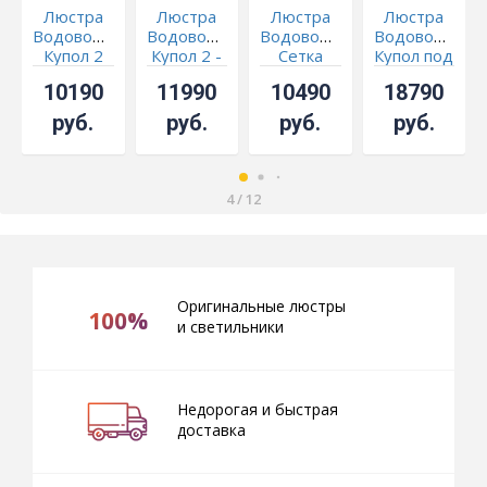
Люстра
Люстра
Люстра
Люстра
Водоворот
Водоворот
Водоворот
Водоворот
Купол 2
Купол 2 -
Сетка
Купол под
СКИДКА!!!
Обтикон
бронзу
10190
11990
10490
18790
под
Черный
бронзу
руб.
руб.
руб.
руб.
4
/
12
Оригинальные люстры
100%
и светильники
Недорогая и быстрая
доставка