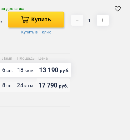
ная доставка
.
Купить
−
+
Купить в 1 клик
Ламп
Площадь
Цена
13 190
6
18
руб.
шт.
кв.м.
17 790
8
24
руб.
шт.
кв.м.