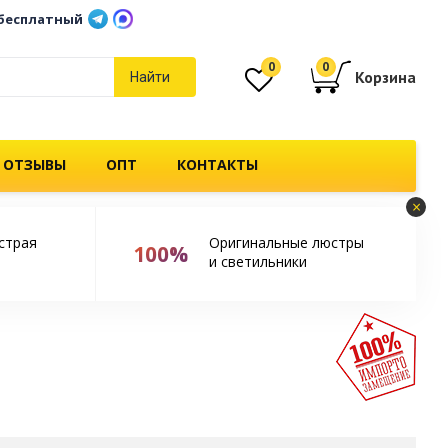
бесплатный
0
0
Корзина
Найти
 ОТЗЫВЫ
ОПТ
КОНТАКТЫ
×
страя
Оригинальные люстры
100%
и светильники