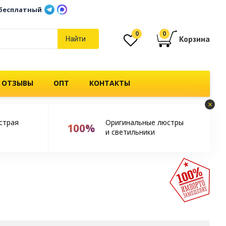
бесплатный
0
0
Корзина
Найти
 ОТЗЫВЫ
ОПТ
КОНТАКТЫ
×
страя
Оригинальные люстры
100%
и светильники