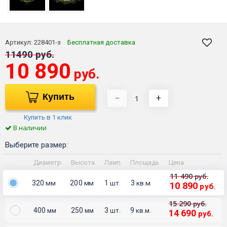
Артикул:
228401-з
Бесплатная доставка
11490 руб.
10 890
руб.
Купить
−
+
Купить в 1 клик
В наличии
Выберите размер:
Диаметр
Высота
Ламп
Площадь
Цена
11 490
руб.
320
200
1
3
мм
мм
шт.
кв.м.
10 890
руб.
15 290
руб.
400
250
3
9
мм
мм
шт.
кв.м.
14 690
руб.