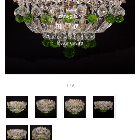
1
/
6