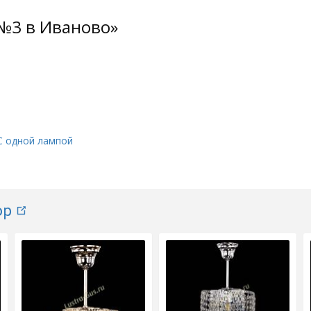
 №3 в Иваново»
С одной лампой
ор