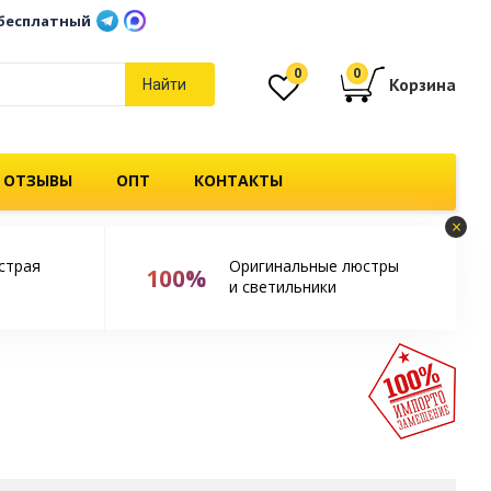
бесплатный
0
0
Корзина
Найти
 ОТЗЫВЫ
ОПТ
КОНТАКТЫ
×
страя
Оригинальные люстры
100%
и светильники